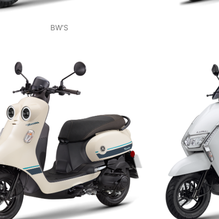
BW’S
VIEW