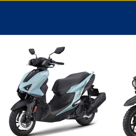
跳
至
主
要
內
容
VIEW