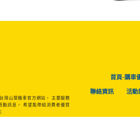
首頁-購車
聯絡資訊
活動
A台灣山葉機車官方網站， 主要服務
、活動訊息， 希望能帶給消費者優質
主
F
Y
a
o
c
u